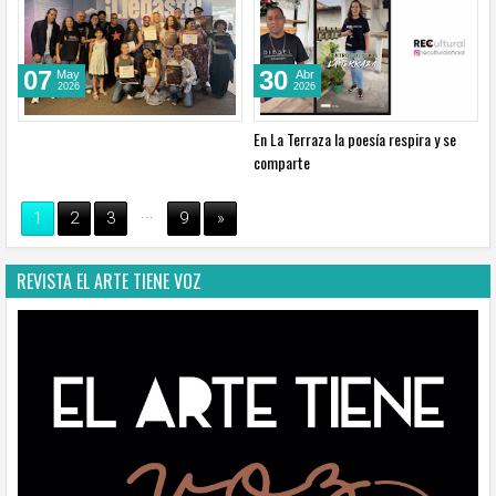
07
30
May
Abr
2026
2026
En La Terraza la poesía respira y se
comparte
...
1
2
3
9
»
REVISTA EL ARTE TIENE VOZ