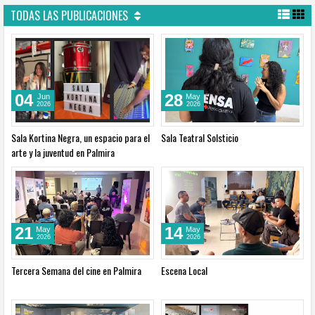
TODAS LAS PUBLICACIONES
04
28
Jun
May
2026
2026
Sala Kortina Negra, un espacio para el
Sala Teatral Solsticio
arte y la juventud en Palmira
21
14
May
May
2026
2026
Tercera Semana del cine en Palmira
Escena Local