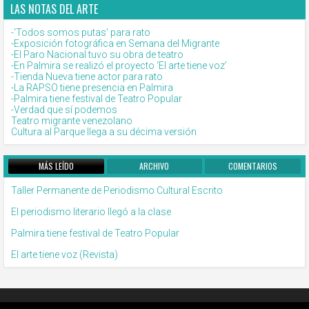
LAS NOTAS DEL ARTE
-‘Todos somos putas’ para rato
-Exposición fotográfica en Semana del Migrante
-El Paro Nacional tuvo su obra de teatro
-En Palmira se realizó el proyecto ‘El arte tiene voz’
-Tienda Nueva tiene actor para rato
-La RAPSO tiene presencia en Palmira
-Palmira tiene festival de Teatro Popular
-Verdad que sí podemos
Teatro migrante venezolano
Cultura al Parque llega a su décima versión
MÁS LEÍDO
ARCHIVO
COMENTARIOS
Taller Permanente de Periodismo Cultural Escrito
El periodismo literario llegó a la clase
Palmira tiene festival de Teatro Popular
El arte tiene voz (Revista)