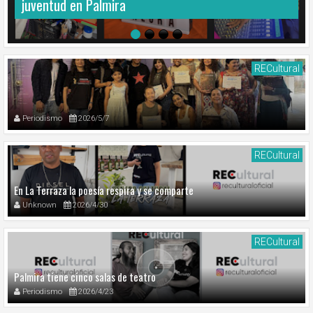
juventud en Palmira
RECultural
Periodismo
2026/5/7
RECultural
En La Terraza la poesía respira y se comparte
Unknown
2026/4/30
RECultural
Palmira tiene cinco salas de teatro
Periodismo
2026/4/23