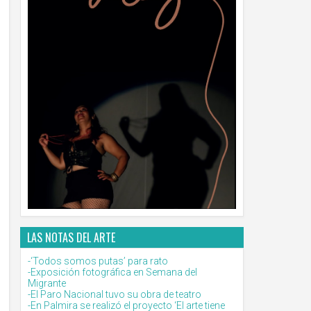
LAS NOTAS DEL ARTE
-‘Todos somos putas’ para rato
-Exposición fotográfica en Semana del
Migrante
-El Paro Nacional tuvo su obra de teatro
-En Palmira se realizó el proyecto ‘El arte tiene