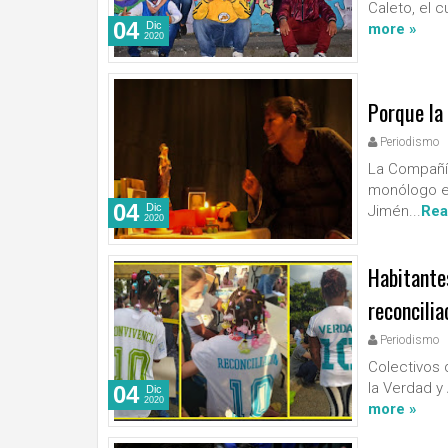
Caleto, el c
04
Dic
more »
2020
Porque la
Periodismo
La Compañía
monólogo es
04
Dic
Jimén...
Rea
2020
Habitantes
reconcilia
Periodismo
Colectivos 
la Verdad y 
04
Dic
2020
more »