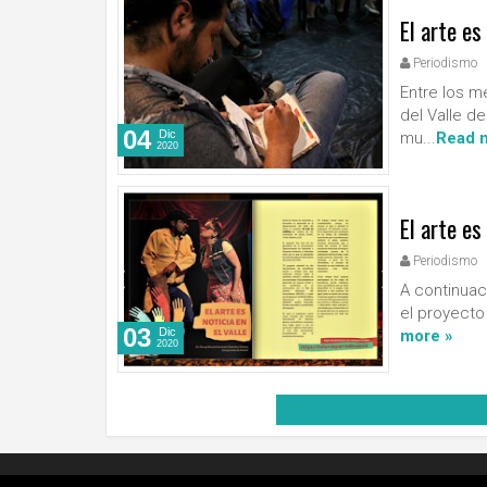
El arte es
Periodismo
Entre los m
del Valle de
04
Dic
mu...
Read 
2020
El arte es
Periodismo
A continuac
el proyecto 
03
Dic
more »
2020