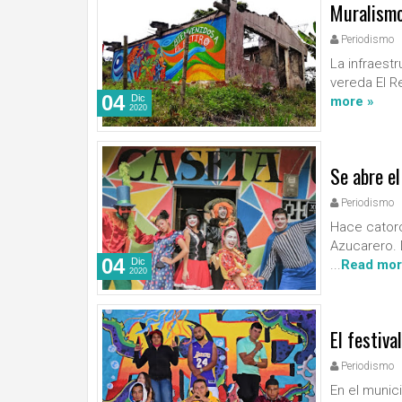
Muralismo 
Periodismo
La infraest
vereda El Re
04
Dic
more »
2020
Se abre el
Periodismo
Hace catorc
Azucarero. 
04
Dic
...
Read mor
2020
El festiva
Periodismo
En el munici