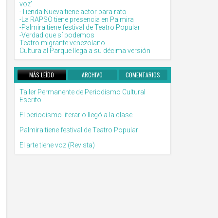
voz’
-Tienda Nueva tiene actor para rato
-La RAPSO tiene presencia en Palmira
-Palmira tiene festival de Teatro Popular
-Verdad que sí podemos
Teatro migrante venezolano
Cultura al Parque llega a su décima versión
MÁS LEÍDO
ARCHIVO
COMENTARIOS
Taller Permanente de Periodismo Cultural
Escrito
El periodismo literario llegó a la clase
Palmira tiene festival de Teatro Popular
El arte tiene voz (Revista)