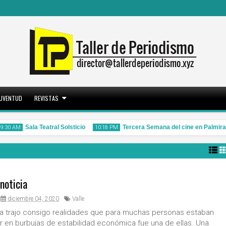
JUVENTUD
REVISTAS
Sala Teatral Solsticio
Tercera Semana del cine en Palmira
:30 AM
10:18 PM
 noticia
28
21
May
May
diciembre 04, 2020
Valle
2026
2026
a trajo consigo realidades que para muchas personas estaban
vir en burbujas de estabilidad económica fue una de ellas. Una