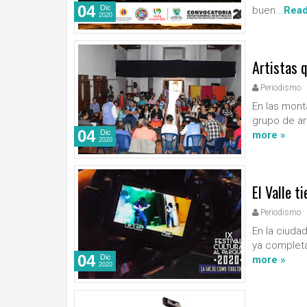
04
Dic
buen...
Read
2020
Artistas q
Periodismo
En las monta
grupo de art
04
Dic
more »
2020
El Valle t
Periodismo
En la ciuda
ya completa 
04
Dic
more »
2020