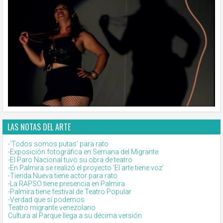
LAS NOTAS DEL ARTE
-‘Todos somos putas’ para rato
-Exposición fotográfica en Semana del Migrante
-El Paro Nacional tuvo su obra de teatro
-En Palmira se realizó el proyecto ‘El arte tiene voz’
-Tienda Nueva tiene actor para rato
-La RAPSO tiene presencia en Palmira
-Palmira tiene festival de Teatro Popular
-Verdad que sí podemos
Teatro migrante venezolano
Cultura al Parque llega a su décima versión