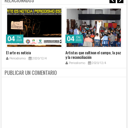
RELACIONADOS
04
04
Dic
Dic
2020
2020
El arte es noticia
Artistas que cultivan el campo, la paz
El
y la reconciliación
Periodismo
2020/12/4
Periodismo
2020/12/4
PUBLICAR UN COMENTARIO