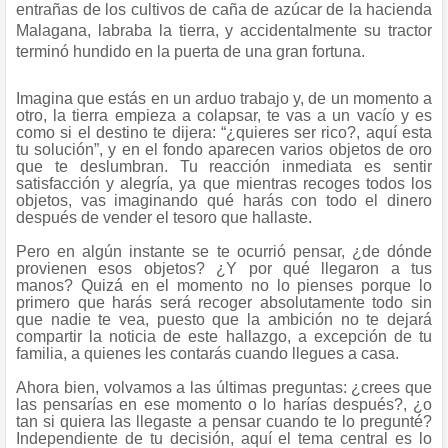
entrañas de los cultivos de caña de azúcar de la hacienda
Malagana, labraba la tierra, y accidentalmente su tractor
terminó hundido en la puerta de una gran fortuna.
Imagina que estás en un arduo trabajo y, de un momento a
otro, la tierra empieza a colapsar, te vas a un vacío y es
como si el destino te dijera: “¿quieres ser rico?, aquí esta
tu solución”, y en el fondo aparecen varios objetos de oro
que te deslumbran. Tu reacción inmediata es sentir
satisfacción y alegría, ya que mientras recoges todos los
objetos, vas imaginando qué harás con todo el dinero
después de vender el tesoro que hallaste.
Pero en algún instante se te ocurrió pensar, ¿de dónde
provienen esos objetos? ¿Y por qué llegaron a tus
manos? Quizá en el momento no lo pienses porque lo
primero que harás será recoger absolutamente todo sin
que nadie te vea, puesto que la ambición no te dejará
compartir la noticia de este hallazgo, a excepción de tu
familia, a quienes les contarás cuando llegues a casa.
Ahora bien, volvamos a las últimas preguntas: ¿crees que
las pensarías en ese momento o lo harías después?, ¿o
tan si quiera las llegaste a pensar cuando te lo pregunté?
Independiente de tu decisión, aquí el tema central es lo