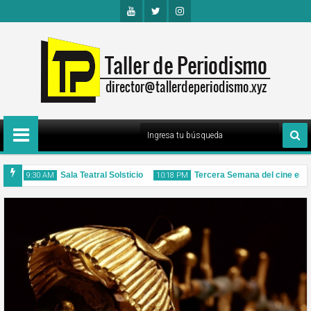
Youtu
Twitte
Insta
Be
R
Gra
M
ra
Sala Teatral Solsticio
Tercera Semana del cine en Pa
9:30 AM
10:18 PM
28
21
May
May
2026
2026