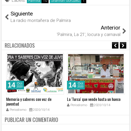
Labels:
Palmira
Shahirah González
Siguiente
La radio montañera de Palmira
Anterior
'Palmira, La 21', locura y carnaval
RELACIONADOS
14
14
Oct
Oct
2020
2020
Memoria y saberes con voz de
La 'Turca' que vende hasta un hueco
Pa
juventud
Periodismo
2020/10/14
Periodismo
2020/10/14
PUBLICAR UN COMENTARIO